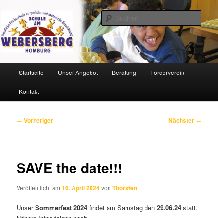
Zum
Staatliche Förderschule körperliche und motorische Entwicklung
primären
Such
Inhalt
springen
Schule am Webersberg
Hauptmenü
Startseite
Unser Angebot
Beratung
Förderverein
Kontakt
Beitragsnavigation
←
Vorheriger
Nächster
→
SAVE the date!!!
Veröffentlicht am
16. April 2024
von
Thorsten
Unser
Sommerfest 2024
findet am Samstag den
29.06.24
statt.
Nähere Infos folgen noch…