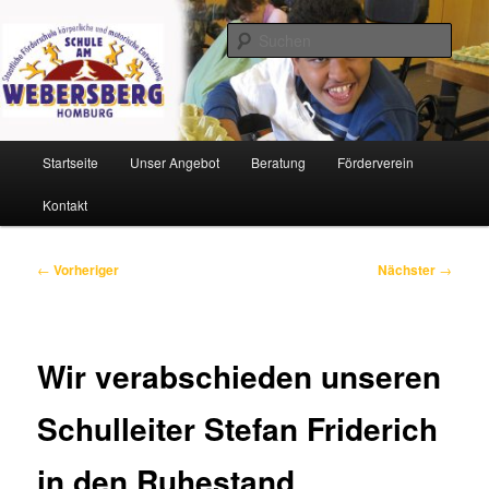
Zum
Staatliche Förderschule körperliche und motorische Entwicklung
primären
Such
Inhalt
springen
Schule am Webersberg
Hauptmenü
Startseite
Unser Angebot
Beratung
Förderverein
Kontakt
Beitragsnavigation
←
Vorheriger
Nächster
→
Wir verabschieden unseren
Schulleiter Stefan Friderich
in den Ruhestand